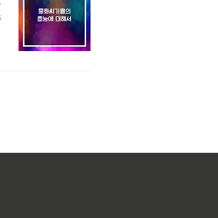
아
추
일