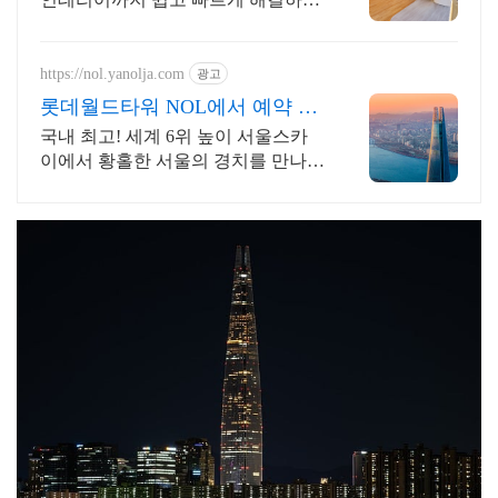
국내 최대 매물 DB보유, 인테리어 시
공,디자인,AS관리팀 자체 운영
https://nol.yanolja.com
광고
롯데월드타워 NOL에서 예약 인
기 레저 매일 상시 할인
국내 최고! 세계 6위 높이 서울스카
이에서 황홀한 서울의 경치를 만나보
세요!