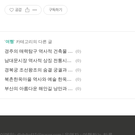
공감
구독하기
'
여행
' 카테고리의 다른 글
경주의 매력탐구 역사적 건축물 예술적 가치
(0)
남대문시장 역사적 상징 전통시장 소통과 따뜻함
(0)
경복궁 조선왕조의 숨결 궁궐과 역사적 유산
(0)
북촌한옥마을 역사와 예술 한옥과 골목의 매력
(0)
부산의 아름다운 해안길 낭만과 문화적 즐거움
(0)
이메일: dlehdud15@naver.com | 운영자 : 여행하는 하루